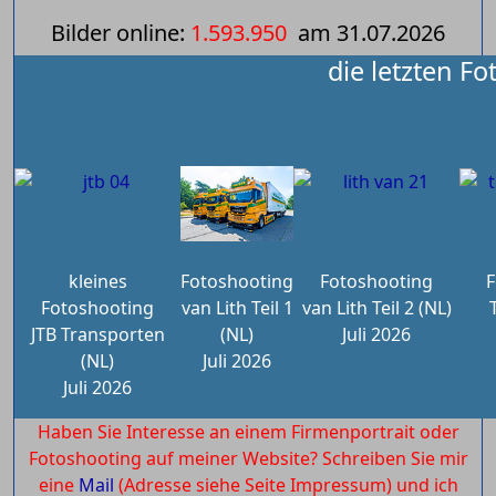
Bilder online:
1.593.950
am
31.07.2026
die letzten Fo
kleines
Fotoshooting
Fotoshooting
F
Fotoshooting
van Lith Teil 1
van Lith Teil 2 (NL)
JTB Transporten
(NL)
Juli 2026
(NL)
Juli 2026
Juli 2026
Haben Sie Interesse an einem Firmenportrait oder
Fotoshooting auf meiner Website? Schreiben Sie mir
eine
Mail
(Adresse siehe Seite Impressum) und ich