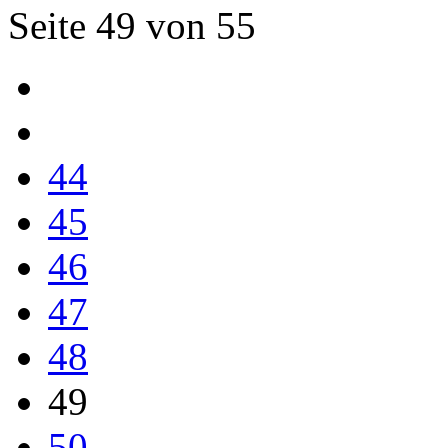
Seite 49 von 55
44
45
46
47
48
49
50