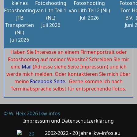
kleines
Fotoshooting
Fotoshooting
Fotosh
Fotoshooting
van Lith Teil 1
van Lith Teil 2 (NL)
Tom Ho
JTB
(NL)
Juli 2026
B.V.
Transporten
Juli 2026
Juni 
(NL)
Juli 2026
Haben Sie Interesse an einem Firmenportrait oder
Fotoshooting auf meiner Website? Schreiben Sie mir
eine
Mail
(Adresse siehe Seite Impressum) und ich
werde mich melden. Oder kontaktieren Sie mich über
meine
Facebook-Seite.
Gerne komme ich nach
Terminabsprache selbst für entsprechende Fotos.
© W. Heix 2026 lkw-infos
Impressum und Datenschutzerklärung
2002-2022 - 20 Jahre lkw-infos.eu