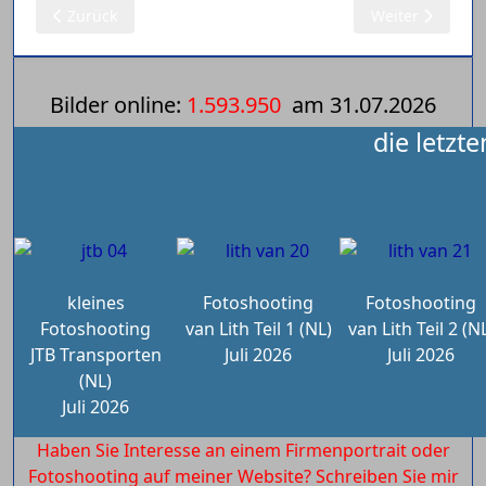
Vorheriger Beitrag: 08.07.2025: Nillezen B.V.
Nächster Beitrag
Zurück
Weiter
Bilder online:
1.593.950
am
31.07.2026
die letzt
kleines
Fotoshooting
Fotoshooting
Fotoshooting
van Lith Teil 1 (NL)
van Lith Teil 2 (N
JTB Transporten
Juli 2026
Juli 2026
(NL)
Juli 2026
Haben Sie Interesse an einem Firmenportrait oder
Fotoshooting auf meiner Website? Schreiben Sie mir