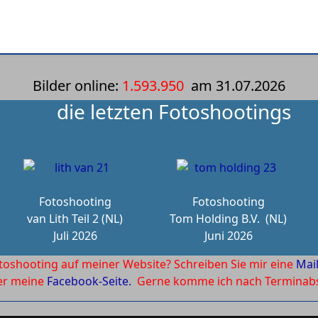
Bilder online:
1.593.950
am
31.07.2026
die letzten Fotoshootings
Fotoshooting
Fotoshooting
van Lith Teil 2 (NL)
Tom Holding B.V.
(NL)
Juli 2026
Juni 2026
toshooting auf meiner Website? Schreiben Sie mir eine
Mai
ber meine
Facebook-Seite.
Gerne komme ich nach Terminabsp