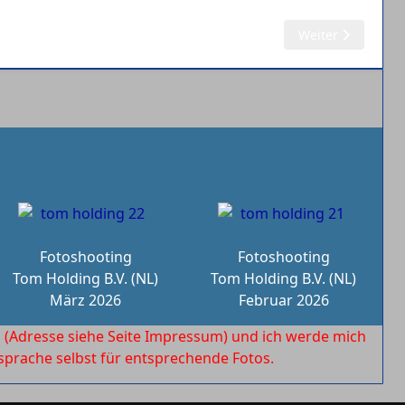
Nächster Beitrag:
Weiter
Fotoshooting
Fotoshooting
Tom Holding B.V. (NL)
Tom Holding B.V. (NL)
März 2026
Februar 2026
l
(Adresse siehe Seite Impressum) und ich werde mich
rache selbst für entsprechende Fotos.