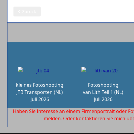
Vorheriger Beitrag: 09.07.2025: HTW / Haumann
Zurück
kleines Fotoshooting
Fotoshooting
JTB Transporten (NL)
van Lith Teil 1 (NL)
Juli 2026
Juli 2026
Haben Sie Interesse an einem Firmenportrait oder Fo
melden. Oder kontaktieren Sie mich ü