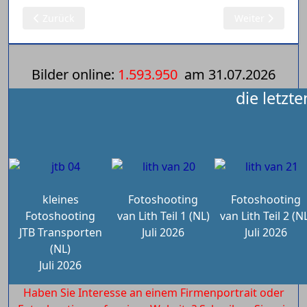
Vorheriger Beitrag: 12.09.2025: Modelle 1:50 (196)
Nächster Beitra
Zurück
Weiter
Bilder online:
1.593.950
am
31.07.2026
die letzt
kleines
Fotoshooting
Fotoshooting
Fotoshooting
van Lith Teil 1 (NL)
van Lith Teil 2 (N
JTB Transporten
Juli 2026
Juli 2026
(NL)
Juli 2026
Haben Sie Interesse an einem Firmenportrait oder