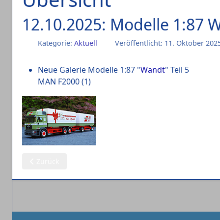
12.10.2025: Modelle 1:87 W
Kategorie:
Aktuell
Veröffentlicht: 11. Oktober 202
Neue Galerie Modelle 1:87 "
Wandt
" Teil 5
MAN F2000 (1)
Vorheriger Beitrag: 13.10.2025: Modelle 1:87 AZ Kempen (
Zurück