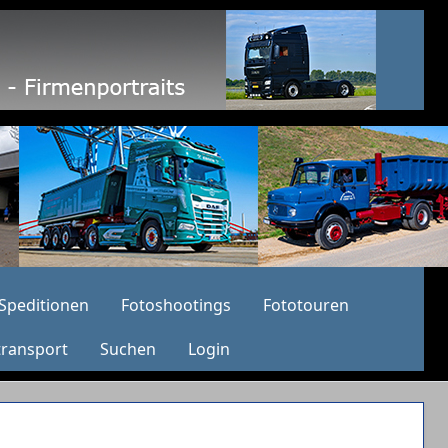
Speditionen
Fotoshootings
Fototouren
transport
Suchen
Login