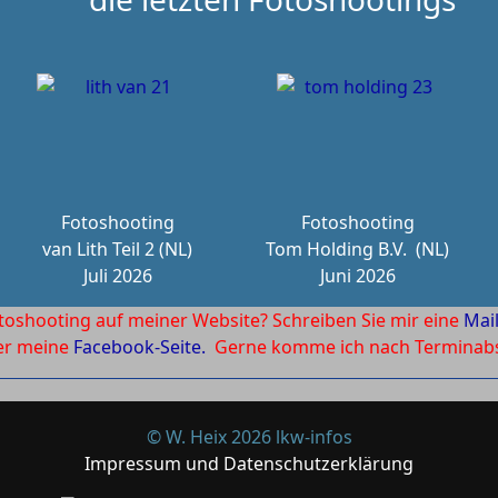
Fotoshooting
Fotoshooting
van Lith Teil 2 (NL)
Tom Holding B.V.
(NL)
Juli 2026
Juni 2026
toshooting auf meiner Website? Schreiben Sie mir eine
Mai
ber meine
Facebook-Seite.
Gerne komme ich nach Terminabsp
© W. Heix 2026 lkw-infos
Impressum und Datenschutzerklärung