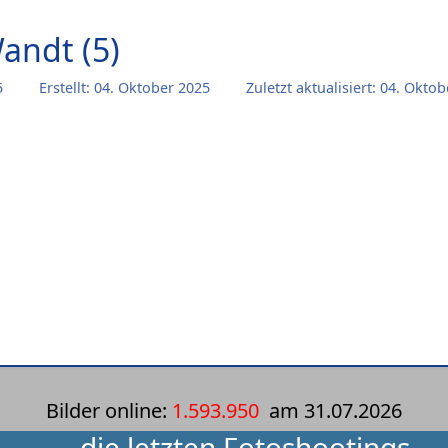
andt (5)
5
Erstellt: 04. Oktober 2025
Zuletzt aktualisiert: 04. Okto
1)
Bilder online:
1.593.950
am
31.07.2026
die letzten Fotoshootings