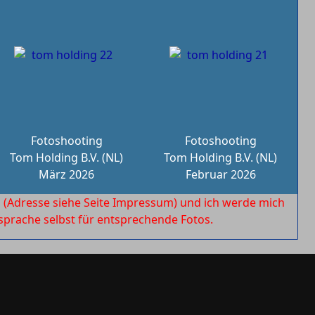
Fotoshooting
Fotoshooting
Tom Holding B.V. (NL)
Tom Holding B.V. (NL)
März 2026
Februar 2026
l
(Adresse siehe Seite Impressum) und ich werde mich
rache selbst für entsprechende Fotos.