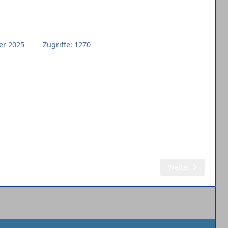
ber 2025
Zugriffe: 1270
Nächster Beitrag:
Weiter