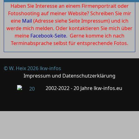
Haben Sie Interesse an einem Firmenportrait oder
Fotoshooting auf meiner Website? Schreiben Sie mir
eine
Mail
(Adresse siehe Seite Impressum) und ich
werde mich melden. Oder kontaktieren Sie mich über
meine
Facebook-Seite.
Gerne komme ich nach
Terminabsprache selbst für entsprechende Fotos.
© W. Heix 2026 lkw-infos
Impressum und Datenschutzerklärung
2002-2022 - 20 Jahre lkw-infos.eu