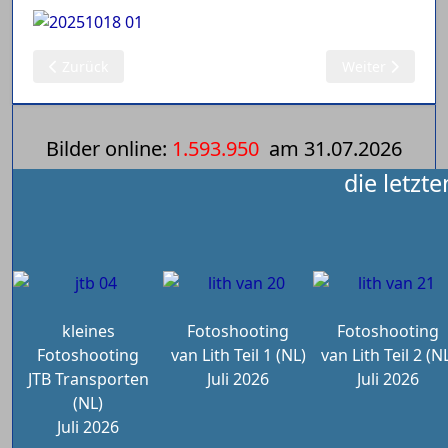
Vorheriger Beitrag: 19.10.2025 Modelle 1:87 Wandt (8)
Nächster Beitra
Zurück
Weiter
Bilder online:
1.593.950
am
31.07.2026
die letzt
kleines
Fotoshooting
Fotoshooting
Fotoshooting
van Lith Teil 1 (NL)
van Lith Teil 2 (N
JTB Transporten
Juli 2026
Juli 2026
(NL)
Juli 2026