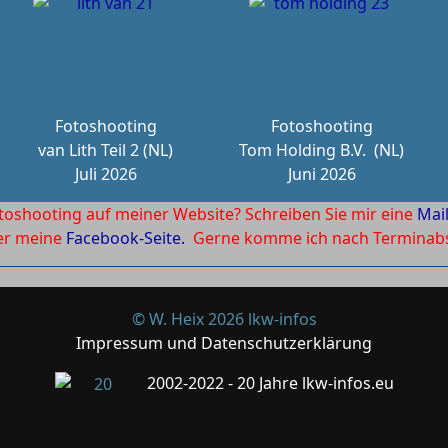
Fotoshooting
Fotoshooting
van Lith Teil 2 (NL)
Tom Holding B.V.
(NL)
Juli 2026
Juni 2026
toshooting auf meiner Website? Schreiben Sie mir eine
Mai
ber meine
Facebook-Seite.
Gerne komme ich nach Terminabsp
© W. Heix 2026 lkw-infos
Impressum und Datenschutzerklärung
2002-2022 - 20 Jahre lkw-infos.eu