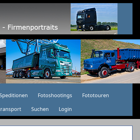
Speditionen
Fotoshootings
Fototouren
transport
Suchen
Login