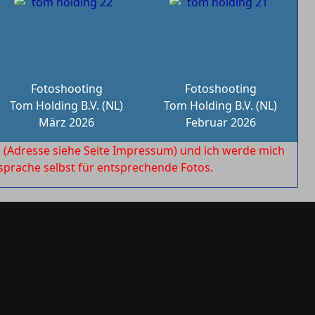
Fotoshooting
Fotoshooting
Tom Holding B.V. (NL)
Tom Holding B.V. (NL)
März 2026
Februar 2026
l
(Adresse siehe Seite Impressum) und ich werde mich
rache selbst für entsprechende Fotos.