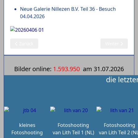
Neue Galerie Nillezen B.V. Teil 36 - Besuch
04.04.2026
Vorheriger Beitrag: 07.04.2026: van Sambeek
Nächster Beitra
Zurück
Weiter
Bilder online:
1.593.950
am
31.07.2026
die letzt
kleines
Fotoshooting
Fotoshooting
Fotoshooting
van Lith Teil 1 (NL)
van Lith Teil 2 (N