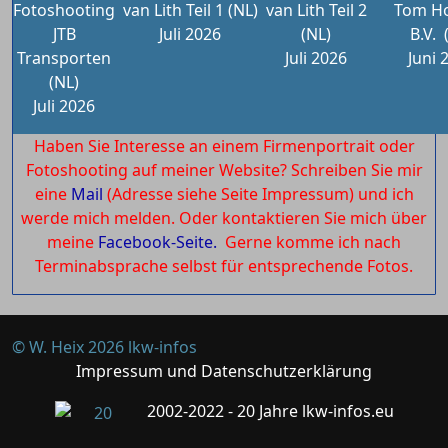
Fotoshooting
van Lith Teil 1 (NL)
van Lith Teil 2
Tom Ho
JTB
Juli 2026
(NL)
B.V.
Transporten
Juli 2026
Juni 
(NL)
Juli 2026
Haben Sie Interesse an einem Firmenportrait oder
Fotoshooting auf meiner Website? Schreiben Sie mir
eine
Mail
(Adresse siehe Seite Impressum) und ich
werde mich melden. Oder kontaktieren Sie mich über
meine
Facebook-Seite.
Gerne komme ich nach
Terminabsprache selbst für entsprechende Fotos.
© W. Heix 2026 lkw-infos
Impressum und Datenschutzerklärung
2002-2022 - 20 Jahre lkw-infos.eu