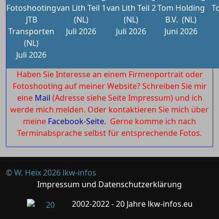
Fotoshooting
van Lith Teil 1
van Lith Teil 2
Tom Holding
T
JTB
(NL)
(NL)
B.V.
(NL)
Transporten
Juli 2026
Juli 2026
Juni 2026
(NL)
Juli 2026
Haben Sie Interesse an einem Firmenportrait oder
Fotoshooting auf meiner Website? Schreiben Sie mir
eine
Mail
(Adresse siehe Seite Impressum) und ich
werde mich melden. Oder kontaktieren Sie mich über
meine
Facebook-Seite.
Gerne komme ich nach
Terminabsprache selbst für entsprechende Fotos.
© W. Heix 2026 lkw-infos
Impressum und Datenschutzerklärung
2002-2022 - 20 Jahre lkw-infos.eu