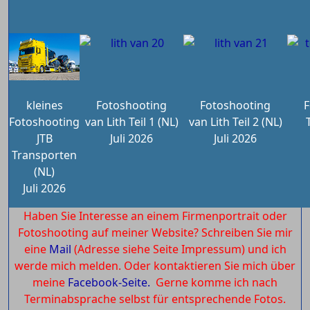
kleines
Fotoshooting
Fotoshooting
F
Fotoshooting
van Lith Teil 1 (NL)
van Lith Teil 2 (NL)
JTB
Juli 2026
Juli 2026
Transporten
(NL)
Juli 2026
Haben Sie Interesse an einem Firmenportrait oder
Fotoshooting auf meiner Website? Schreiben Sie mir
eine
Mail
(Adresse siehe Seite Impressum) und ich
werde mich melden. Oder kontaktieren Sie mich über
meine
Facebook-Seite.
Gerne komme ich nach
Terminabsprache selbst für entsprechende Fotos.