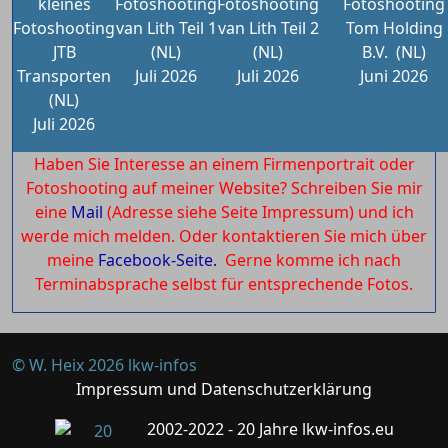
kleines
Fotoshooting
Fotoshooting
Fotoshooting
Fotoshooting
van Lith Teil 1
van Lith Teil 2
Tom Holding
JTB
(NL)
(NL)
B.V.
(NL)
Transporten
Juli 2026
Juli 2026
Juni 2026
(NL)
Juli 2026
Haben Sie Interesse an einem Firmenportrait oder
Fotoshooting auf meiner Website? Schreiben Sie mir
eine
Mail
(Adresse siehe Seite Impressum) und ich
werde mich melden. Oder kontaktieren Sie mich über
meine
Facebook-Seite.
Gerne komme ich nach
Terminabsprache selbst für entsprechende Fotos.
© W. Heix 2026 lkw-infos
Impressum und Datenschutzerklärung
2002-2022 - 20 Jahre lkw-infos.eu