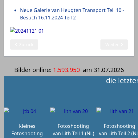
Neue Galerie van Heugten Transport Teil 10 -
Besuch 16.11.2024 Teil 2
Vorheriger Beitrag: 22.11.2024: Dimetra Holland B.V.
Nächster Beitra
Zurück
Weiter
Bilder online:
1.593.950
am
31.07.2026
die letzt
kleines
Fotoshooting
Fotoshooting
Fotoshooting
van Lith Teil 1 (NL)
van Lith Teil 2 (N