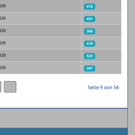
026
410
026
451
026
368
026
419
026
523
026
387
Seite 9 von 56