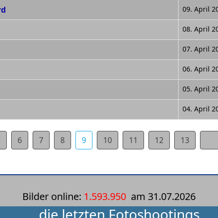
rd
09. April 2
08. April 2
07. April 2
06. April 2
05. April 2
04. April 2
5
6
7
8
9
10
11
12
13
Bilder online:
1.593.950
am
31.07.2026
die letzten Fotoshootings