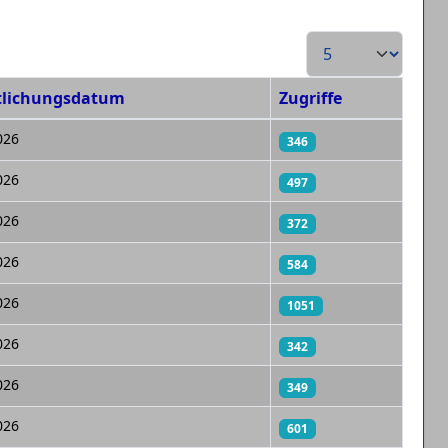
Anzeige #
tlichungsdatum
Zugriffe
026
346
026
497
026
372
026
584
026
1051
026
342
026
349
026
601