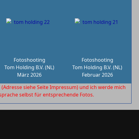
Fotoshooting
Fotoshooting
Tom Holding B.V. (NL)
Tom Holding B.V. (NL)
März 2026
Februar 2026
l
(Adresse siehe Seite Impressum) und ich werde mich
rache selbst für entsprechende Fotos.