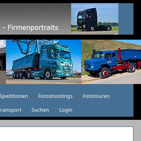
Speditionen
Fotoshootings
Fototouren
transport
Suchen
Login