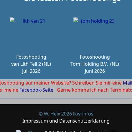
Fotoshooting
Fotoshooting
van Lith Teil 2 (NL)
Tom Holding B.V.
(NL)
Juli 2026
Juni 2026
toshooting auf meiner Website? Schreiben Sie mir eine
Mai
ber meine
Facebook-Seite.
Gerne komme ich nach Terminabsp
© W. Heix 2026 lkw-infos
Impressum und Datenschutzerklärung