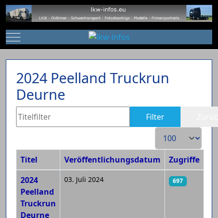
Mobile Menu Toggle
2024 Peelland Truckrun
Deurne
Titelfilter
Filter
Zurüc
Anzeige #
Titel
Veröffentlichungsdatum
Zugriffe
Beiträge
2024
03. Juli 2024
697
Peelland
Truckrun
Deurne