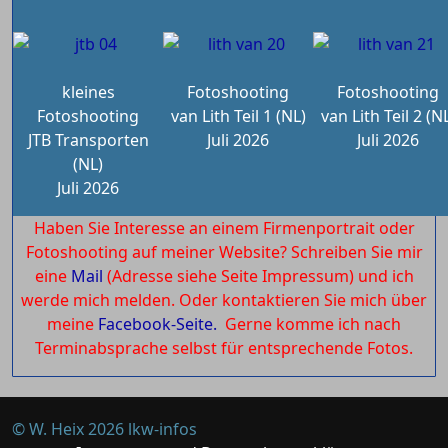
kleines
Fotoshooting
Fotoshooting
Fotoshooting
van Lith Teil 1 (NL)
van Lith Teil 2 (N
JTB Transporten
Juli 2026
Juli 2026
(NL)
Juli 2026
Haben Sie Interesse an einem Firmenportrait oder
Fotoshooting auf meiner Website? Schreiben Sie mir
eine
Mail
(Adresse siehe Seite Impressum) und ich
werde mich melden. Oder kontaktieren Sie mich über
meine
Facebook-Seite.
Gerne komme ich nach
Terminabsprache selbst für entsprechende Fotos.
© W. Heix 2026 lkw-infos