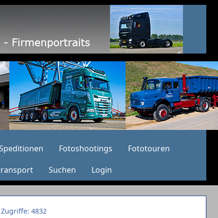
Speditionen
Fotoshootings
Fototouren
transport
Suchen
Login
Zugriffe: 4832