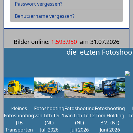
Passwort vergessen?
Benutzername vergessen?
Bilder online:
1.593.950
am
31.07.2026
die letzten Fotoshoo
kleines
Fotoshooting
Fotoshooting
Fotoshooting
Fotoshooting
van Lith Teil 1
van Lith Teil 2
Tom Holding
T
JTB
(NL)
(NL)
B.V.
(NL)
Transporten
Juli 2026
Juli 2026
Juni 2026