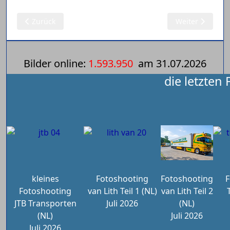
Vorheriger Beitrag: 2025 - Niederlande - Chauffeursdag Mi
Nächster Beitra
Zurück
Weiter
Bilder online:
1.593.950
am
31.07.2026
die letzten
kleines
Fotoshooting
Fotoshooting
F
Fotoshooting
van Lith Teil 1 (NL)
van Lith Teil 2
JTB Transporten
Juli 2026
(NL)
(NL)
Juli 2026
Juli 2026