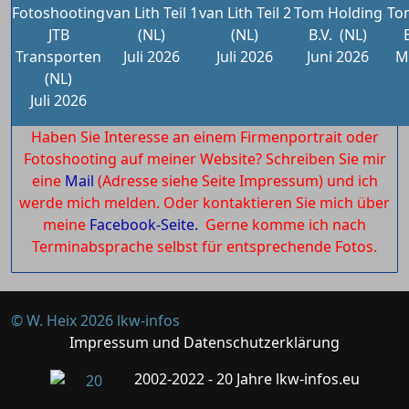
Fotoshooting
van Lith Teil 1
van Lith Teil 2
Tom Holding
To
JTB
(NL)
(NL)
B.V.
(NL)
Transporten
Juli 2026
Juli 2026
Juni 2026
M
(NL)
Juli 2026
Haben Sie Interesse an einem Firmenportrait oder
Fotoshooting auf meiner Website? Schreiben Sie mir
eine
Mail
(Adresse siehe Seite Impressum) und ich
werde mich melden. Oder kontaktieren Sie mich über
meine
Facebook-Seite.
Gerne komme ich nach
Terminabsprache selbst für entsprechende Fotos.
© W. Heix 2026 lkw-infos
Impressum und Datenschutzerklärung
2002-2022 - 20 Jahre lkw-infos.eu