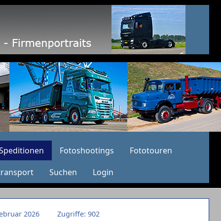
Speditionen
Fotoshootings
Fototouren
transport
Suchen
Login
 Februar 2026
Zugriffe: 902