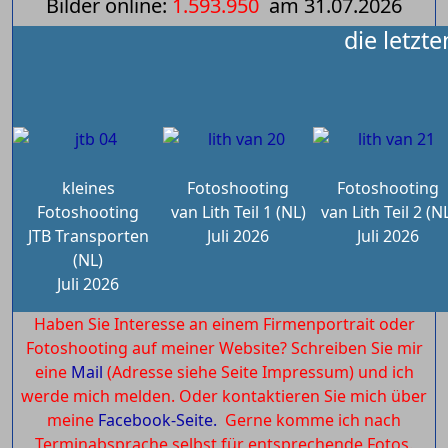
Bilder online:
1.593.950
am
31.07.2026
die letzt
kleines
Fotoshooting
Fotoshooting
Fotoshooting
van Lith Teil 1 (NL)
van Lith Teil 2 (N
JTB Transporten
Juli 2026
Juli 2026
(NL)
Juli 2026
Haben Sie Interesse an einem Firmenportrait oder
Fotoshooting auf meiner Website? Schreiben Sie mir
eine
Mail
(Adresse siehe Seite Impressum) und ich
werde mich melden. Oder kontaktieren Sie mich über
meine
Facebook-Seite.
Gerne komme ich nach
Terminabsprache selbst für entsprechende Fotos.