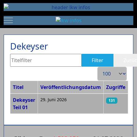
Mobile Menu Toggle
Dekeyser
Titelfilter
Filter
Zurüc
Anzeige #
Titel
Veröffentlichungsdatum
Zugriffe
Beiträge
Dekeyser
29. Juni 2026
131
Teil 01