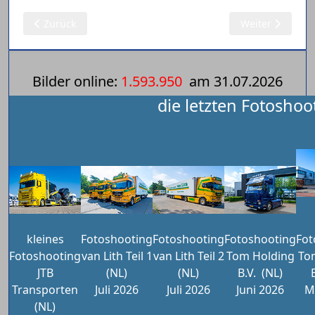
Vorheriger Beitrag: Dekker, G. (NL)
Nächster Beitrag
Zurück
Weiter
Bilder online:
1.593.950
am
31.07.2026
die letzten Fotoshoo
kleines
Fotoshooting
Fotoshooting
Fotoshooting
Fot
Fotoshooting
van Lith Teil 1
van Lith Teil 2
Tom Holding
To
JTB
(NL)
(NL)
B.V.
(NL)
Transporten
Juli 2026
Juli 2026
Juni 2026
M
(NL)