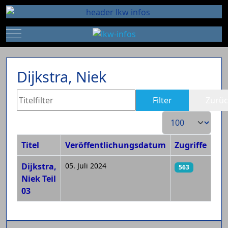
Mobile Menu Toggle
Dijkstra, Niek
Titelfilter
Filter
Zurüc
Anzeige #
Titel
Veröffentlichungsdatum
Zugriffe
Beiträge
Dijkstra,
05. Juli 2024
563
Niek Teil
03