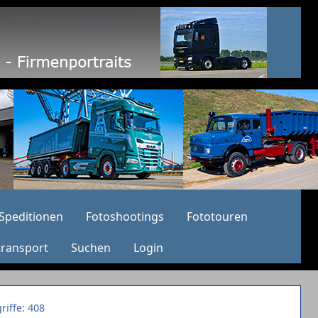
Speditionen
Fotoshootings
Fototouren
transport
Suchen
Login
riffe: 408