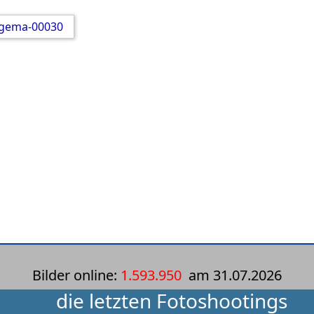
Bilder online:
1.593.950
am
31.07.2026
die letzten Fotoshootings