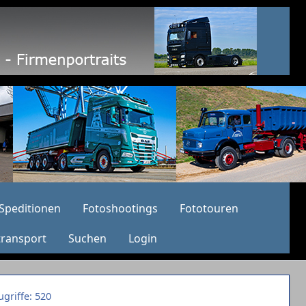
Speditionen
Fotoshootings
Fototouren
transport
Suchen
Login
ugriffe: 520