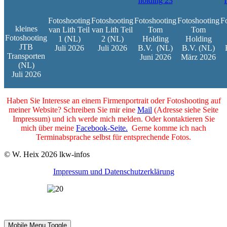
Fotoshooting
Fotoshooting
Fotoshooting
Fotoshooting
F
kleines
van Lith Teil
van Lith Teil
Tom
Tom
Fotoshooting
1 (NL)
2 (NL)
Holding
Holding
JTB
Juli 2026
Juli 2026
B.V.
(NL)
B.V. (NL)
Transporten
Juni 2026
März 2026
(NL)
Juli 2026
Haben Sie Interesse an einem Firmenportrait oder Fotoshooting auf
meiner Website? Schreiben Sie mir eine
Mail
(Adresse siehe Seite
Impressum) und ich werde mich melden. Oder kontaktieren Sie
mich über meine
Facebook-Seite.
Gerne komme ich nach
Terminabsprache selbst für entsprechende Fotos.
© W. Heix 2026 lkw-infos
Impressum und Datenschutzerklärung
2002-2022 - 20 Jahre lkw-infos.eu
Mobile Menu Toggle