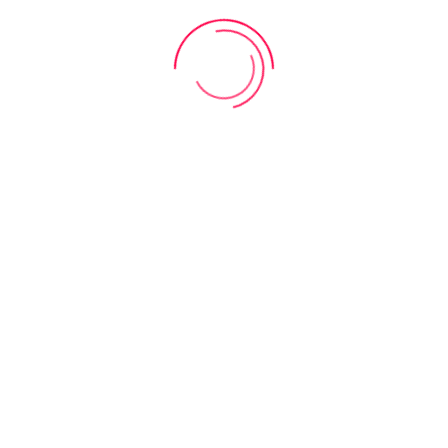
Bilder online:
1.593.950
am
31.07.2026
die letzten Fotoshootings
Fotoshooting
Fotoshooting
van Lith Teil 2 (NL)
Tom Holding B.V.
(NL)
Juli 2026
Juni 2026
toshooting auf meiner Website? Schreiben Sie mir eine
Mai
ber meine
Facebook-Seite.
Gerne komme ich nach Terminabsp