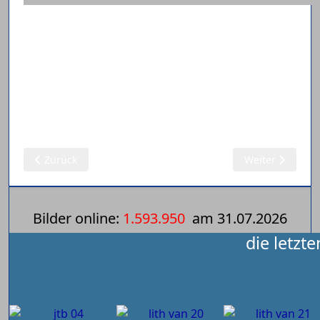
Vorheriger Beitrag: Tenden (N)
Nächster Beitra
Zurück
Weiter
Bilder online:
1.593.950
am
31.07.2026
die letzt