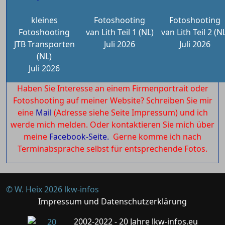
kleines
Fotoshooting
Fotoshooting
Fotoshooting
van Lith Teil 1 (NL)
van Lith Teil 2 (N
JTB Transporten
Juli 2026
Juli 2026
(NL)
Juli 2026
Haben Sie Interesse an einem Firmenportrait oder
Fotoshooting auf meiner Website? Schreiben Sie mir
eine
Mail
(Adresse siehe Seite Impressum) und ich
werde mich melden. Oder kontaktieren Sie mich über
meine
Facebook-Seite.
Gerne komme ich nach
Terminabsprache selbst für entsprechende Fotos.
© W. Heix 2026 lkw-infos
Impressum und Datenschutzerklärung
2002-2022 - 20 Jahre lkw-infos.eu