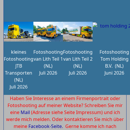
kleines
Fotoshooting
Fotoshooting
Fotoshooting
Fotoshooting
van Lith Teil 1
van Lith Teil 2
Tom Holding
JTB
(NL)
(NL)
B.V.
(NL)
Transporten
Juli 2026
Juli 2026
Juni 2026
(NL)
Juli 2026
Haben Sie Interesse an einem Firmenportrait oder
Fotoshooting auf meiner Website? Schreiben Sie mir
eine
Mail
(Adresse siehe Seite Impressum) und ich
werde mich melden. Oder kontaktieren Sie mich über
meine
Facebook-Seite.
Gerne komme ich nach