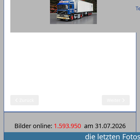
Te
Vorheriger Beitrag: Verwey (NL)
Nächster Beitrag:
Zurück
Weiter
Bilder online:
1.593.950
am
31.07.2026
die letzten Foto