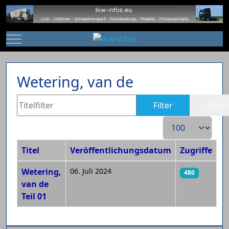
Mobile Menu Toggle
Wetering, van de
Titelfilter
Filter
Zurüc
Anzeige #
Titel
Veröffentlichungsdatum
Zugriffe
Beiträge
Wetering,
06. Juli 2024
480
van de
Teil 01