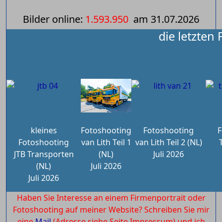
Bilder online:
1.593.950
am
31.07.2026
die letzten
kleines
Fotoshooting
Fotoshooting
F
Fotoshooting
van Lith Teil 1
van Lith Teil 2 (NL)
JTB Transporten
(NL)
Juli 2026
(NL)
Juli 2026
Juli 2026
Haben Sie Interesse an einem Firmenportrait oder
Fotoshooting auf meiner Website? Schreiben Sie mir
eine
Mail
(Adresse siehe Seite Impressum) und ich