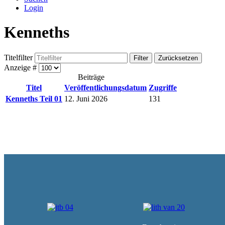
Login
Kenneths
Titelfilter
Filter
Zurücksetzen
Anzeige #
Beiträge
Titel
Veröffentlichungsdatum
Zugriffe
Kenneths Teil 01
12. Juni 2026
131