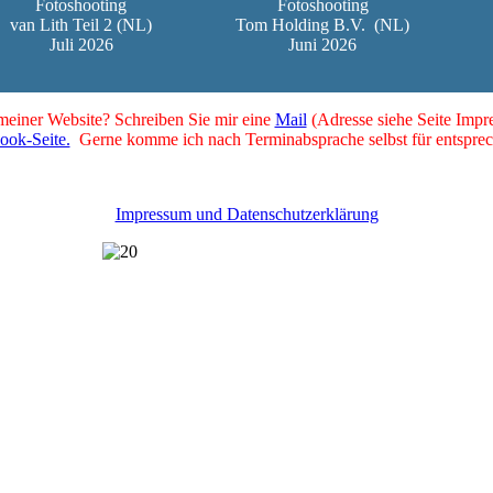
Fotoshooting
Fotoshooting
van Lith Teil 2 (NL)
Tom Holding B.V.
(NL)
Juli 2026
Juni 2026
 meiner Website? Schreiben Sie mir eine
Mail
(Adresse siehe Seite Impr
ook-Seite.
Gerne komme ich nach Terminabsprache selbst für entsprec
Impressum und Datenschutzerklärung
2002-2022 - 20 Jahre lkw-infos.eu